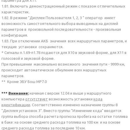
параметра для Х11.
1.81. Включать демонстрационный режим с показом отличительных
характеристик.
1.82. В режиме "Дисплеи Пользователя 1, 2, 3 " оператор имеет
возможность самостоятельного выбора выводимых на дисплей
параметров в произвольной последовательности - произвольная
конфигурация.
1.83. При отключении АКБ значения всех маршрутных параметров, и
текущие установки сохраняются.
* Сигналы п.1.69-п1.78 подаются для Х10 в звуковой форме, для Х11 в
голосовой и звуковой форме.
При превышении максимально возможного значения пути - 9999 км,
происходит автоматическое обнуление всех маршрутных
параметров.
** Кроме ЭБУ Бош МР7.0
***
Внимание:
начиная с версии 12.04 и выше у маршрутного
компьютера
отсутствует
возможность установки
кода
идентификации
. Соответственно изменено назначение группы 8
"Дисплея установок 3". Вместо группы "Изменение кода" вводится
группа выбора способа расчета прогноза пробега на остатке топлива
в баке: на основе среднего расхода топлива на 100 км и на основе
среднего расхода топлива за последние 10 км.