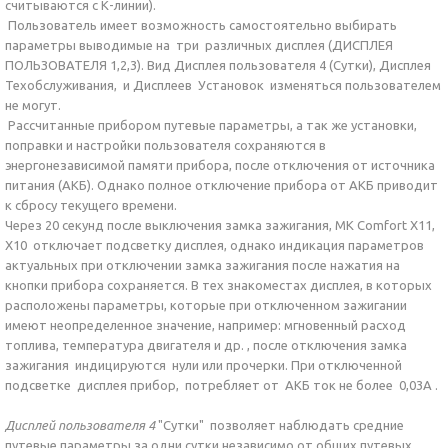
считываются с К-линии).
Пользователь имеет возможность самостоятельно выбирать
параметры выводимые на три различных дисплея (ДИСПЛЕЯ
ПОЛЬЗОВАТЕЛЯ 1,2,3). Вид Дисплея пользователя 4 (Сутки), Дисплея
Техобслуживания, и Дисплеев Установок изменяться пользователем
не могут.
Рассчитанные прибором путевые параметры, а так же установки,
поправки и настройки пользователя сохраняются в
энергонезависимой памяти прибора, после отключения от источника
питания (АКБ). Однако полное отключение прибора от АКБ приводит
к сбросу текущего времени.
Через 20 секунд после выключения замка зажигания, МК Comfort Х11,
Х10 отключает подсветку дисплея, однако индикация параметров
актуальных при отключении замка зажигания после нажатия на
кнопки прибора сохраняется. В тех знакоместах дисплея, в которых
расположены параметры, которые при отключенном зажигании
имеют неопределенное значение, например: мгновенный расход
топлива, температура двигателя и др. , после отключения замка
зажигания индицируются нули или прочерки. При отключенной
подсветке дисплея прибор, потребляет от АКБ ток не более 0,03А .
Дисплей пользователя 4
"Сутки" позволяет наблюдать средние
путевые параметры за одни сутки независимо от общих путевых