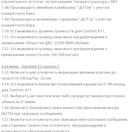
рассчитывать остаток по показаниям текущего расхода с ЭБУ.
1.48. Производить линейную калибровку "ДУТлн" с учетом
конкретного бака.
1.49. Производить нелинейную тарировку "ДУТтр" с учетом
конкретного бака.
1.50. Устанавливать уровень громкости для Comfort Х11.
1.51. Устанавливать границу звукового предупреждения о
превышении оборотов ДВС (2500-8000 об/мин).
1.52. Устанавливать границу звукового предупреждения о
превышении скорости а/м (40-200 км/час).
в режиме Дисплея Установок2:
1.53. Включать или отключать индикацию времени разгона до
скорости 100 км/час 20 сек.
1.54. Устанавливать время автоозвучивания параметра 5-99 секунд
для Comfort Х11.
1.55. Выбирать автоматическую либо ручную установку протокола
обмена по К-линии.
1.56. Включать блокировку звука магнитолы (при наличии входа
MUTE) при звуковых сообщениях.
1.57. Включать и отключать все звуковые или голосовые сообщения,
или отдельно полностью отключать предупреждение о
возможности образования гололеда.