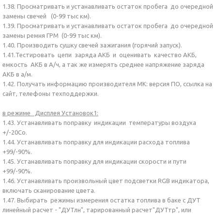
1.38. Просматривать и устанавливать остаток пробега до очередной
замены свечей (0-99 тыс км).
1.39. Просматривать и устанавливать остаток пробега до очередной
замены ремня ГРМ (0-99 тыс км).
1.40. Производить сушку свечей зажигания (горячий запуск).
1.41.Тестировать цепи заряда АКБ и оценивать качество АКБ,
емкость АКБ в А/ч, а так же измерять среднее напряжение заряда
АКБ в а/м.
1.42. Получать информацию производителя МК: версия ПО, ссылка на
сайт, телефоны техподдержки.
в режиме Дисплея Установок1:
1.43. Устанавливать поправку индикации температуры воздуха
+/-20Со.
1.44. Устанавливать поправку для индикации расхода топлива
+99/-90%.
1.45. Устанавливать поправку для индикации скорости и пути
+99/-90%.
1.46. Устанавливать произвольный цвет подсветки RGB индикатора,
включать сканирование цвета.
1.47. Выбирать режимы измерения остатка топлива в баке с ДУТ
линейный расчет - "ДУТлн", тарированный расчет"ДУТтр", или