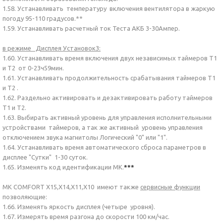
1.58. Устанавливать температуру включения вентилятора в жаркую
погоду 95-110 градусов.**
1.59. Устанавливать расчетный ток Теста АКБ 3-30Ампер.
в режиме Дисплея Установок3:
1.60. Устанавливать время включения двух независимых таймеров Т1
и Т2 от 0-23ч59мин.
1.61. Устанавливать продолжительность срабатывания таймеров Т1
и Т2 .
1.62. Раздельно активировать и дезактивировать работу таймеров
Т1 и Т2.
1.63. Выбирать активный уровень для управления исполнительными
устройствами таймеров, а так же активный уровень управления
отключением звука магнитолы Логический "0" или "1".
1.64. Устанавливать время автоматического сброса параметров в
дисплее "Сутки" 1-30 суток.
1.65. Изменять код идентификации МК.
***
МК COMFORT Х15,Х14,Х11,Х10 имеют также
сервисные функции
позволяющие:
1.66. Изменять яркость дисплея (четыре уровня).
1.67. Измерять время разгона до скорости 100 км/час.