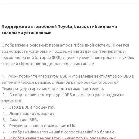
Поддержка автомобилей Toyota, Lexus с гибридными
силовыми установками
Отображение основных параметров гибридной системы, имеется
возможность установки и поддержания заданной температуры
высоковольтной батареи (ВВБ) с целью увеличения срока ее службы,
чтение и сброс ошибок дополнительных систем
1. Мониторинг температуры ВВБ и управление вентилятором ВВБ в
автоматическом режиме, с плавной регулировкой скоростей.
Температуру старта можно задать самостоятельно.
2. Отображение температуры ВВБ и температуры воздуха на
впуске ВВБ.
3. Заряд ВВБ в процентах.
4. Лимит заряда\разряда.
5. Сила тока ВВБ.
6. Рекуперативное торможение в Нм.
7. Отображение напряжений и сопротивлений по блокам.
8. Отображение температуры инвертора и оповещение о