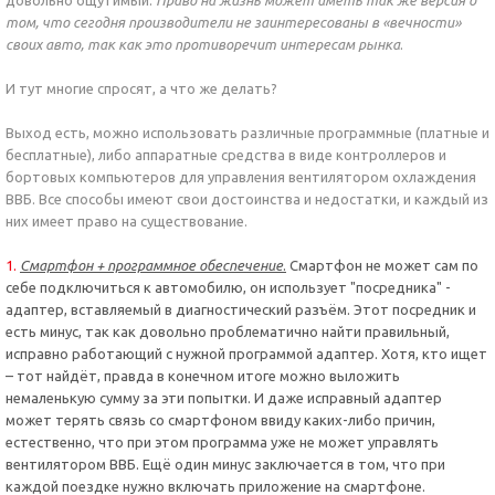
довольно ощутимый.
Право на жизнь может иметь так же версия о
том, что сегодня производители не заинтересованы в «вечности»
своих авто, так как это противоречит интересам рынка
.
И тут многие спросят, а что же делать?
Выход есть, можно использовать различные программные (платные и
бесплатные), либо аппаратные средства в виде контроллеров и
бортовых компьютеров для управления вентилятором охлаждения
ВВБ. Все способы имеют свои достоинства и недостатки, и каждый из
них имеет право на существование.
Смартфон + программное обеспечение
.
Смартфон не может сам по
себе подключиться к автомобилю, он использует "посредника" -
адаптер, вставляемый в диагностический разъём. Этот посредник и
есть минус, так как довольно проблематично найти правильный,
исправно работающий с нужной программой адаптер. Хотя, кто ищет
– тот найдёт, правда в конечном итоге можно выложить
немаленькую сумму за эти попытки. И даже исправный адаптер
может терять связь со смартфоном ввиду каких-либо причин,
естественно, что при этом программа уже не может управлять
вентилятором ВВБ. Ещё один минус заключается в том, что при
каждой поездке нужно включать приложение на смартфоне.