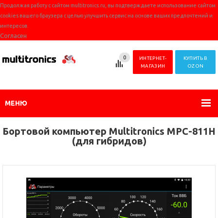
Продолжая работу с сайтом multitronics.ru, вы подтверждаете использование сайтом
cookies вашего браузера с целью улучшить сервис на основе ваших предпочтений и
интересов.
Согласен
0
ИНТЕРНЕТ-
КУПИТЬ В
МАГАЗИН
OZON
МЕНЮ
Бортовой компьютер Multitronics MPC-811H
(для гибридов)