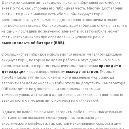
Далеко не каждый автовладелец, покупая гибридный автомобиль,
знает о том, как устроена его гибридная часть. Многим достаточно
знать, что у них в машине есть «большой» аккумулятор и
электромотор, ну и что машина достаточно экономична в плане
потребления топлива. Однако владельцам гибридов стоит знать, что
не самый последний по значению элемент в их автомобиле может
стать «расходником» при определённых условиях: речь о
высоковольтной батарее (ВВБ)
.
В большинстве гибридов используются никель-металлогидридные
аккумуляторы, которые во время работы могут довольно сильно
разогреваться, что при систематическом повторении
приводит к
деградации
и преждевременному
выходу из строя
. Гибриды
Toyota и Lexus тут не исключение, хотя инженеры уже с завода
заложили все возможности, чтобы этого не допустить. Температура
ВВБ находится под постоянным контролем нескольких
температурных датчиков и одного или нескольких вентиляторов (в
зависимости от модели авто количество отличается).
Однако, по какой-то причине, алгоритм работы этих спасительных
вентиляторов выполнен слегка ущербно, возможно для
акустического комфорта, так как при максимальной скорости шум