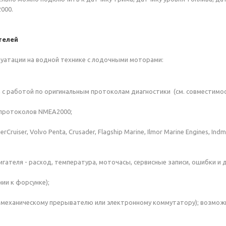
000.
телей
плуатации на водной технике с лодочными моторами:
arlin с работой по оригинальным протоколам диагностики (см. совместимо
 протоколов NMEA2000;
uiser, Volvo Penta, Crusader, Flagship Marine, Ilmor Marine Engines, Ind
гателя - расход, температура, моточасы, сервисные записи, ошибки и д
ии к форсунке);
к механическому прерывателю или электронному коммутатору); возмож