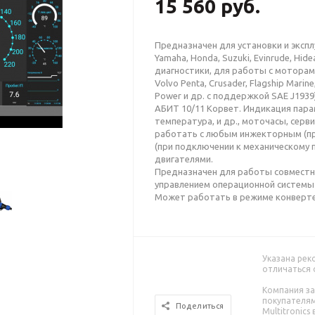
15 560 руб.
Предназначен для установки и эксп
Yamaha, Honda, Suzuki, Evinrude, Hid
диагностики, для работы с моторами
Volvo Penta, Crusader, Flagship Marine
Power и др. с поддержкой SAE J193
АБИТ 10/11 Корвет. Индикация пара
температура, и др., моточасы, серв
работать с любым инжекторным (пр
(при подключении к механическому
двигателями.
Предназначен для работы совместн
управлением операционной системы 
Может работать в режиме конверт
Указана рек
отличаться 
Компания з
покупателям
Поделиться
Multitronics