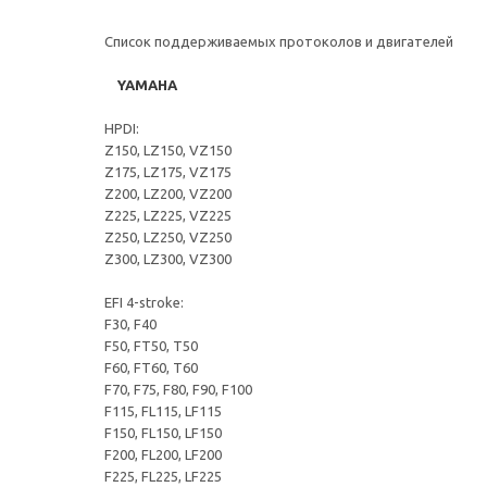
Список поддерживаемых протоколов и двигателей
YAMAHA
HPDI:
Z150, LZ150, VZ150
Z175, LZ175, VZ175
Z200, LZ200, VZ200
Z225, LZ225, VZ225
Z250, LZ250, VZ250
Z300, LZ300, VZ300
EFI 4-stroke:
F30, F40
F50, FT50, T50
F60, FT60, T60
F70, F75, F80, F90, F100
F115, FL115, LF115
F150, FL150, LF150
F200, FL200, LF200
F225, FL225, LF225