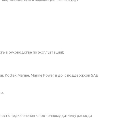
сть в руководстве по эксплуатации);
mar, Kodiak Marine, Marine Power и др. с поддержкой SAE
р.
ность подключения к проточному датчику расхода