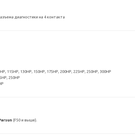
азъема диагностики на 4 контакта
0НР, 115НР, 130НР, 150НР, 175НР, 200НР, 225НР, 250НР, 300НР
25НР, 250НР
НР
Parsun
(F50 и выше).