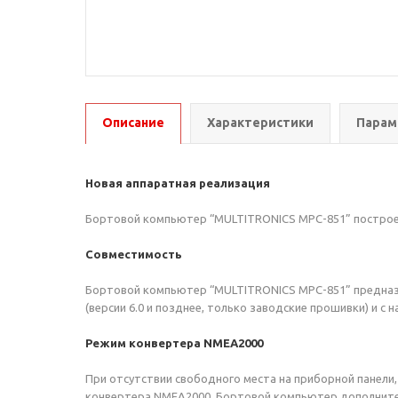
Описание
Характеристики
Пара
Новая аппаратная реализация
Бортовой компьютер “MULTITRONICS MPC-851” построен
Совместимость
Бортовой компьютер “MULTITRONICS MPC-851” предназн
(версии 6.0 и позднее, только заводские прошивки) и с н
Режим
конвертера NMEA2000
При отсутствии свободного места на приборной панели, 
конвертера NMEA2000. Бортовой компьютер дополнител