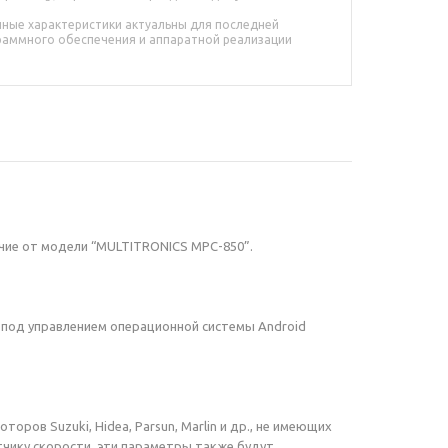
ные характеристики актуальны для последней
раммного обеспечения и аппаратной реализации
чие от модели “MULTITRONICS MPC-850”.
под управлением операционной системы Android
ров Suzuki, Hidea, Parsun, Marlin и др., не имеющих
чику скорости, эти параметры также будут