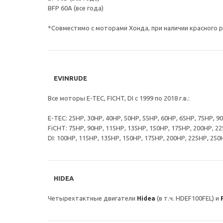
BFP 60A (все года)
*Совместимо с моторами Хонда, при наличии красного р
EVINRUDE
Все моторы E-TEC, FICHT, DI с 1999 по 2018 г.в.:
Е-ТЕС: 25НР, 30НР, 40НР, 50НР, 55НР, 60НР, 65НР, 75НР, 9
FiСНТ: 75НР, 90НР, 115НР, 135НР, 150НР, 175НР, 200НР, 2
DI: 100НР, 115НР, 135НР, 150НР, 175НР, 200НР, 225НР, 250
HIDEA
Четырехтактные двигатели
Hidea
(в т.ч. HDEF100FEL) и