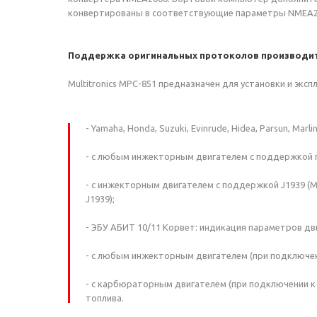
конвертированы в соответствующие параметры NMEA2
Поддержка оригинальных протоколов производи
Multitronics MPC-851 предназначен для установки и экс
- Yamaha, Honda, Suzuki, Evinrude, Hidea, Parsun, M
- с любым инжекторным двигателем с поддержкой
- с инжекторным двигателем с поддержкой J1939 (MerCr
J1939);
- ЭБУ АБИТ 10/11 Корвет: индикация параметров дви
- с любым инжекторным двигателем (при подключен
- с карбюраторным двигателем (при подключении 
топлива.