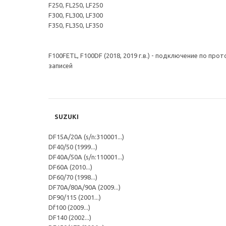
F250, FL250, LF250
F300, FL300, LF300
F350, FL350, LF350
F100FETL, F100DF (2018, 2019 г.в.) - подключение по п
записей
SUZUKI
DF15A/20A (s/n:310001...)
DF40/50 (1999...)
DF40A/50A (s/n:110001...)
DF60A (2010...)
DF60/70 (1998...)
DF70A/80A/90A (2009...)
DF90/115 (2001...)
Df100 (2009...)
DF140 (2002...)