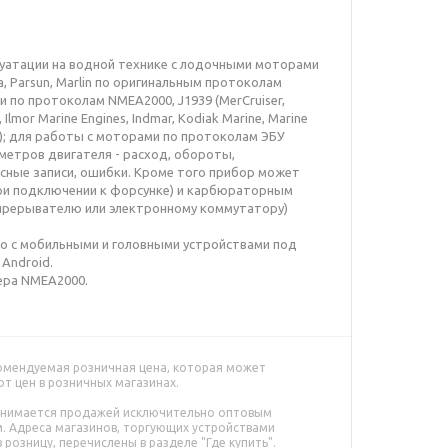
луатации на водной технике с лодочными моторами
ea, Parsun, Marlin по оригинальным протоколам
 по протоколам NMEA2000, J1939 (MerCruiser,
, Ilmor Marine Engines, Indmar, Kodiak Marine, Marine
9); для работы с моторами по протоколам ЭБУ
метров двигателя - расход, обороты,
исные записи, ошибки. Кроме того прибор может
и подключении к форсунке) и карбюраторным
 прерывателю или электронному коммутатору)
о с мобильными и головными устройствами под
Android.
ера NMEA2000.
омендуемая розничная цена, которая может
от цен в розничных магазинах.
анимается продажей исключительно оптовым
. Адреса магазинов, торгующих устройствами
 в розницу, перечислены в разделе "Где купить".