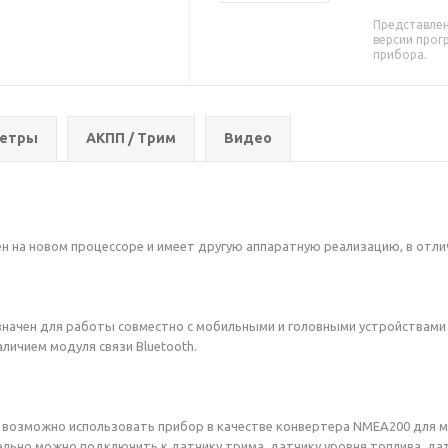
Представлен
версии прог
прибора.
метры
АКПП / Трим
Видео
 на новом процессоре и имеет другую аппаратную реализацию, в отли
ачен для работы совместно с мобильными и головными устройствами 
аличием модуля связи Bluetooth.
возможно использовать прибор в качестве конвертера NMEA200 для мото
ьно можно подключить к датчику трима, датчику уровня топлива, дат