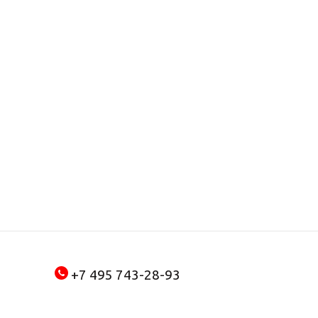
+7 495 743-28-93
+7 909 922 60 21
MAX