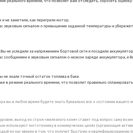
ме реального времени, что позволит Вам отследить, сбросить ошибку 
 и не заметили, как перегрели мотор.
с звуковым сигналом о превышении заданной температуры и убережет
 Вы не уследили за напряжением бортовой сети и посадили аккумулятор
 сообщением и звуковым сигналом о низком заряде аккумулятора, и В
ы не знали точный остаток топлива в баке.
ке в режиме реального времени, что позволит правильно спланировать
 вы в любое время будете знать буквально все о состоянии вашего мо
 уровне, выход из строя «железного коня» ставит под вопрос саму возм
ые используют мототехнику в коммерческих целях (организация активн
каждый из нас уверен в том, что получит быструю и квалифицированную