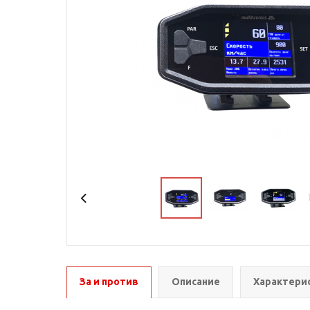
За и против
Описание
Характери