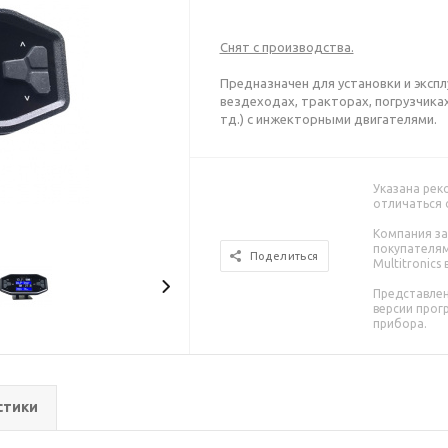
Снят с производства.
Предназначен для установки и экспл
вездеходах, тракторах, погрузчиках
тд.) с инжекторными двигателями.
Указана рек
отличаться 
Компания з
покупателям
Поделиться
Multitronics
Представлен
версии прог
прибора.
стики