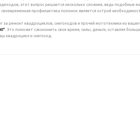
ездеходов, этот вопрос решается несколько сложнее, ведь подобные ма
ине своевременная профилактика поломок является острой необходимос
г за ремонт квадроциклов, снегоходов и прочей мототехники из вашего
00
"
. Это поможет сэкономить свое время, силы, деньги, оставляя больш
аш квадроцикл и снегоход.