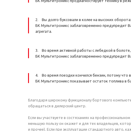
БК Мультитроникс продиагностирует технику в режи
2. Вы долго буксовали в колее на высоких оборотах
БК Мультитроникс заблаговременно предупредит Ва
агрегата.
3. Во время активной работы с лебедкой в болоте,
БК Мультитроникс заблаговременно предупредит Вас
4. Во время поездки кончился бензин, потому что в
БК Мультитроникс показывает остаток топлива в ба
Благодаря широкому функционалу бортового компьютера
обращаться в дилерский центр.
Если вы участвуете в состязаниях на профессиональном
меньшую пользу он окажет и для тех владельцев, котор
и прочее). Если при эксплуатации стандартного авто, 