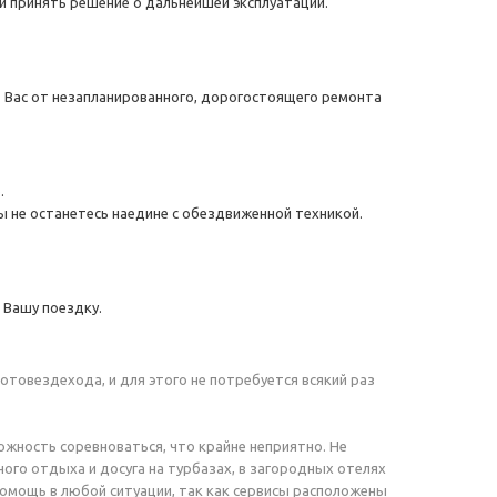
и принять решение о дальнейшей эксплуатации.
 Вас от незапланированного, дорогостоящего ремонта
.
ы не останетесь наедине с обездвиженной техникой.
 Вашу поездку.
товездехода, и для этого не потребуется всякий раз
ожность соревноваться, что крайне неприятно. Не
ого отдыха и досуга на турбазах, в загородных отелях
 помощь в любой ситуации, так как сервисы расположены