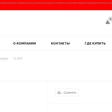
 cookies вашего браузера с целью улучшить сервис на основе ваших предпочтений и и
0
О КОМПАНИИ
КОНТАКТЫ
ГДЕ КУПИТЬ
хники
-
CL-600
Сравнить