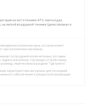
уатации на мототехнике АТV, снегоходах,
, на легкой воздушной технике (дельтапланах и
омендуемая розничная цена, которая может
от цен в розничных магазинах.
анимается продажей исключительно оптовым
. Адреса магазинов, торгующих устройствами
 в розницу, перечислены в разделе "Где купить".
ные характеристики актуальны для последней
раммного обеспечения и аппаратной реализации