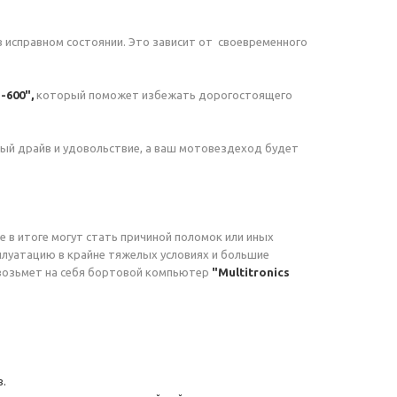
 в исправном состоянии. Это зависит от своевременного
-600",
который поможет избежать дорогостоящего
ный драйв и удовольствие, а ваш мотовездеход будет
е в итоге могут стать причиной поломок или иных
плуатацию в крайне тяжелых условиях и большие
 возьмет на себя бортовой компьютер
"
Multitronics
в.