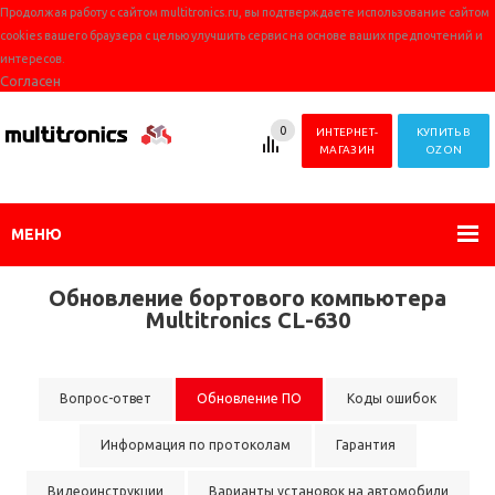
Продолжая работу с сайтом multitronics.ru, вы подтверждаете использование сайтом
cookies вашего браузера с целью улучшить сервис на основе ваших предпочтений и
интересов.
Согласен
0
ИНТЕРНЕТ-
КУПИТЬ В
МАГАЗИН
OZON
МЕНЮ
Обновление бортового компьютера
Multitronics CL-630
Вопрос-ответ
Обновление ПО
Коды ошибок
Информация по протоколам
Гарантия
Видеоинструкции
Варианты установок на автомобили