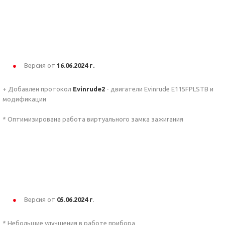
Версия от
16.06.2024 г.
+ Добавлен протокол
Evinrude2
- двигатели Evinrude E115FPLSTB и
модификации
* Оптимизирована работа виртуального замка зажигания
Версия от
05.06
.2024 г
.
* Небольшие улучшения в работе прибора