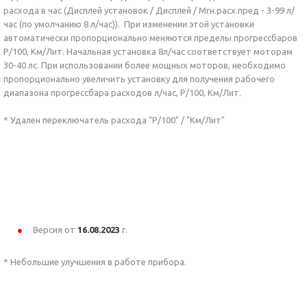
расхода в час (Дисплей установок / Дисплей / Мгн.расх.пред - 3-99 л/
час (по умолчанию 8 л/час)). При изменении этой установки
автоматически пропорционально меняются пределы прогрессбаров
Р/100, Км/Лит. Начальная установка 8л/час соответствует моторам
30-40 лс. При использовании более мощных моторов, необходимо
пропорционально увеличить установку для получения рабочего
диапазона прогрессбара расходов л/час, Р/100, Км/Лит.
* Удален переключатель расхода "Р/100" / "Км/Лит"
Версия от
16.08.2023
г.
* Небольшие улучшения в работе прибора.