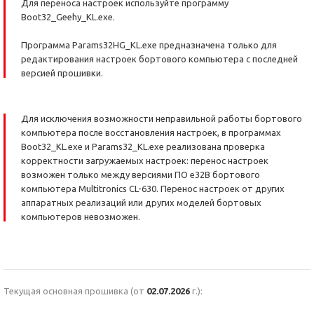
Для переноса настроек используйте программу
Boot32_Geehy_KL.exe.
Программа Params32HG_KL.exe предназначена только для
редактирования настроек бортового компьютера с последней
версией прошивки.
Для исключения возможности неправильной работы бортового
компьютера после восстановления настроек, в программах
Boot32_KL.exe и Params32_KL.exe реализована проверка
корректности загружаемых настроек: перенос настроек
возможен только между версиями ПО e32B бортового
компьютера Multitronics CL-630. Перенос настроек от других
аппаратных реализаций или других моделей бортовых
компьютеров невозможен.
Текущая основная прошивка (от
02.07.2026
г.):