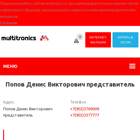
Продолжая работу с сайтом multitronics.ru, вы подтверждаете использование сайтом
cookies вашего браузера с целью улучшить сервис на основе ваших предпочтений и
интересов.
Согласен
0
ИНТЕРНЕТ-
КУПИТЬ В
МАГАЗИН
OZON
МЕНЮ
Попов Денис Викторович представитель
Адрес
Телефон
Попов Денис Викторович
+7(902)3769009
представитель
+7(902)3377777