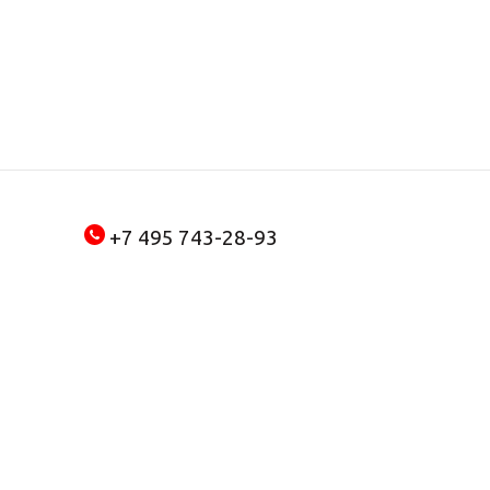
+7 495 743-28-93
+7 909 922 60 21
MAX
Социальные сети
VK