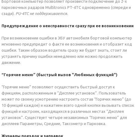
Бортовой компьютер позволяет произвести подключение до 2-х
парковочных радаров Multitronics PT-4TC одновременно (спереди и
сзади).
PU-4TC не поддерживается.
Предупреждение о неисправности сразу при ее возникновении
При возникновении ошибки в ЭБУ автомобиля бортовой компьютер
мгновенно предупредит о факте ее возникновения и отобразит код
ошибки. Таким образом водитель сразу же будет знать, стоит ли
устранять причину ошибки немедленно или можно продолжить
движение.
“Горячие меню” (быстрый вызов "Любимых функций")
“Горячие меню” позволяют осуществить быстрый доступ к
функциям, расположенным в “Дисплее установок”. Пользователь
может по своему усмотрению настроить состав “Горячих меню” (до
10 функций каждое) и нажатием всего одной кнопки вызывать список
функций и настроек, находящихся в различных местах “Дисплея
установок”. Существует четыре независимых “Горячих меню” для
дисплеев Параметры, Средние, Таксометр и Парковка.
Журналы поездок и заправок