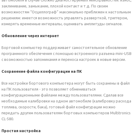
автомобиля в случае сложно диагностируемых неисправностей: износ,
заклинивание, замыкание, плохой контакт и т.д. По своим
возможностям “Осциллограф” максимально приближен к настольным
решениям: имеется возможность управлять разверткой, триггером,
измерять временные интервалы, оценивать амплитуды сигналов.
Обновление через интернет
Бортовой компьютер поддерживает самостоятельное обновление
программного обеспечения с помощью встроенного разъема mini-USB
с возможностью запоминания и переноса настроек в новые версии.
Сохранение файла конфигурации на ПК
Все настройки бортового компьютера могут быть сохранены в файл
на ПК пользователя - это позволяет обмениваться
конфигурационными файлами между пользователями. Сделав все
необходимые калибровки на одном автомобиле (калибровку расхода
топлива, скорости, бака), готовый файл конфигурации можно
передать другим пользователям бортовых компьютеров Multitronics
CL-580.
Простая настройка