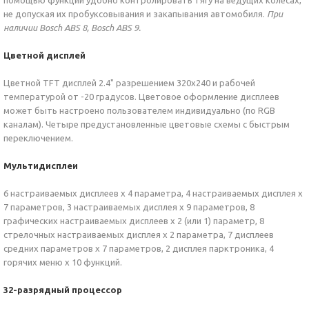
помощью функции удобно контролировать тягу на ведущих колесах,
не допуская их пробуксовывания и закапывания автомобиля.
При
наличии Bosch ABS 8, Bosch ABS 9.
Цветной дисплей
Цветной TFT дисплей 2.4" разрешением 320х240 и рабочей
температурой от -20 градусов. Цветовое оформление дисплеев
может быть настроено пользователем индивидуально (по RGB
каналам). Четыре предустановленные цветовые схемы с быстрым
переключением.
Мультидисплеи
6 настраиваемых дисплеев х 4 параметра, 4 настраиваемых дисплея х
7 параметров, 3 настраиваемых дисплея х 9 параметров, 8
графических настраиваемых дисплеев х 2 (или 1) параметр, 8
стрелочных настраиваемых дисплея х 2 параметра, 7 дисплеев
средних параметров х 7 параметров, 2 дисплея парктроника, 4
горячих меню х 10 функций.
32-разрядный процессор