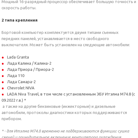
Мощный 16-разрядный процессор обеспечивает большую точность и
скорость работы.
2 типа крепления
Бортовой компьютер комплектуется двумя типами съемных
передних панелей, устанавливается в место свободного
выключателя. Может быть установлен на следующие автомобили:
Lada Granta
Лада Калина / Калина-2
Лада Приора / Приора-2
Лада 110
Лада Самара-2
Chevrolet NIVA
LADA Niva Travel, в том числе с установленным ЭБУ Итэлма М74.8 (с
09.2022 г.в.) *
а также на другие бензиновые (инжекторные) и дизельные
автомобили, протоколы диагностики которых поддерживаются
прибором.
* - для Итэлма М74.8 временно не поддерживаются функции: сушка
свечей и принудительное включение вентилятора охлаждения