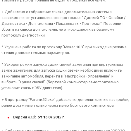
топлива и расход топлива не будет отображаться нулем.
+ Добавлено отображение списка дополнительных систем в
зависимости от установленного протокола: "Дисплей ТО - Ошибки /
Диагностика - Доп. системы - Показывать - Протокол". Позволяет
убрать из списка доп. системы, не относящиеся к выбранному
протоколу диагностики.
* Улучшена работа по протоколу "Микас 10.3" при выходе из режима
чтения дополнительных параметров.
* Ускорен режим запуска сушки свечей зажигания при виртуальном
замке зажигания: для запуска сушки свечей необходимо включить
зажигание автомобиля, перейти в "Настройки - Управление" и
выбрать "Сушка свечей" (бортовой компьютер самостоятельно
установит связь с ЭБУ двигателя).
+ В программу "Params32.exe" добавлены дополнительные настройки,
ранее доступные только через меню бортового компьютера.
Версия
e32b
от 16.07.2015 г.
+ Добавлены дополнительные параметры для протоколов "OBD2Q,