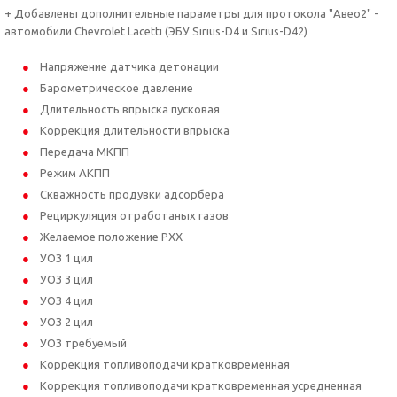
+ Добавлены дополнительные параметры для протокола "Авео2" -
автомобили Chevrolet Lacetti (ЭБУ Sirius-D4 и Sirius-D42)
Напряжение датчика детонации
Барометрическое давление
Длительность впрыска пусковая
Коррекция длительности впрыска
Передача МКПП
Режим АКПП
Скважность продувки адсорбера
Рециркуляция отработаных газов
Желаемое положение РХХ
УОЗ 1 цил
УОЗ 3 цил
УОЗ 4 цил
УОЗ 2 цил
УОЗ требуемый
Коррекция топливоподачи кратковременная
Коррекция топливоподачи кратковременная усредненная