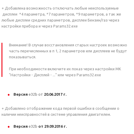
+ Добавлена возможность отключать любые неиспользуемые
дисплеи *4 параметра, *7 параметров, *9 параметров, а так же
любые дисплеи средних параметров, дисплеи Бензин/газ через
настройки прибора и через Params32.exe
Внимание! В случае восстановления старых настроек возможно
часть перечисленных в п 1, 2 параметров или дисплеев не будут
показываться.
При необходимости включите их показ через настройки МК
"Настройки - Дисплей - ..." или через Params32.exe
Версия
e32b от
20.06.2017 г.
+ Добавлено отображение кода первой ошибки в сообщении о
наличии неисправностей в системе управления двигателем.
Версия
e32b
от 29.09.2016 г.