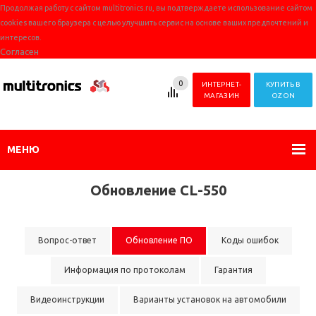
Продолжая работу с сайтом multitronics.ru, вы подтверждаете использование сайтом
cookies вашего браузера с целью улучшить сервис на основе ваших предпочтений и
интересов.
Согласен
0
ИНТЕРНЕТ-
КУПИТЬ В
МАГАЗИН
OZON
МЕНЮ
Обновление CL-550
Вопрос-ответ
Обновление ПО
Коды ошибок
Информация по протоколам
Гарантия
Видеоинструкции
Варианты установок на автомобили